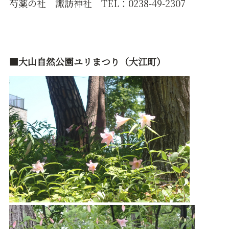
芍薬の社 諏訪神社 TEL：0238-49-2307
■大山自然公園ユリまつり（大江町）