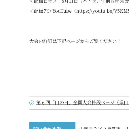
＜配信日時＞：8月11日（木・祝）午前８時30分
＜配信先＞YouTube（https://youtu.be/V5K
大会の詳細は下記ページからご覧ください！
第６回「山の日」全国大会特設ページ（県山
問い合わせ先
山形県みどり自然課 