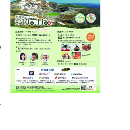
策
る
ん