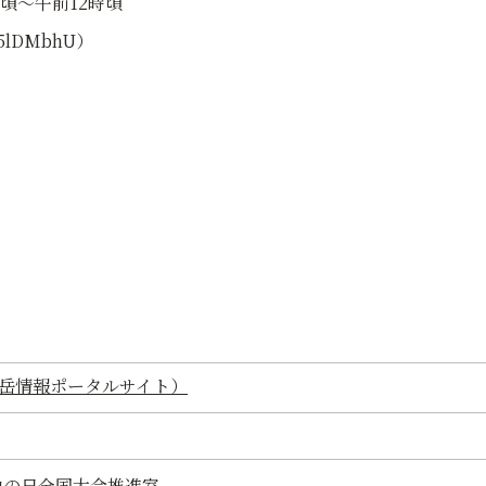
頃～午前12時頃
M5lDMbhU）
岳情報ポータルサイト）
山の日全国大会推進室