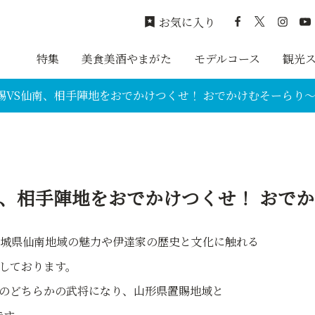
お気に入り
特集
美食美酒やまがた
モデルコース
観光
賜VS仙南、相手陣地をおでかけつくせ！ おでかけむそーらり
南、相手陣地をおでかけつくせ！ おで
宮城県仙南地域の魅力や伊達家の歴史と文化に触れる
催しております。
ぐん」のどちらかの武将になり、山形県置賜地域と