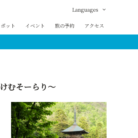
Languages
English
スポット
イベント
旅の予約
アクセス
한국어
～
繁体中文
簡体中文
ภาษาไทย
かけむそーらり～