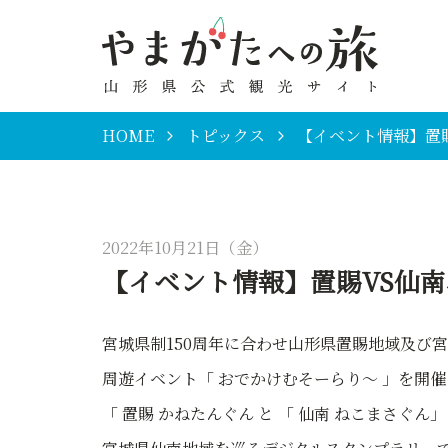
HOME
トピックス
【イベント情報】置
2022年10月21日（金）
【イベント情報】置賜VS仙
宮城県制150周年に合わせ山形県置賜地域及び
周遊イベント「 おでかけむそーらり～ 」を開
「 置賜 かねたんぐん と 「 仙南 ねこまさ