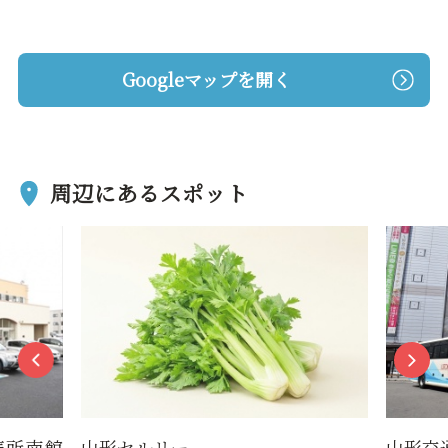
Googleマップを開く
周辺にあるスポット
売所南館
山形セルリー
山形交