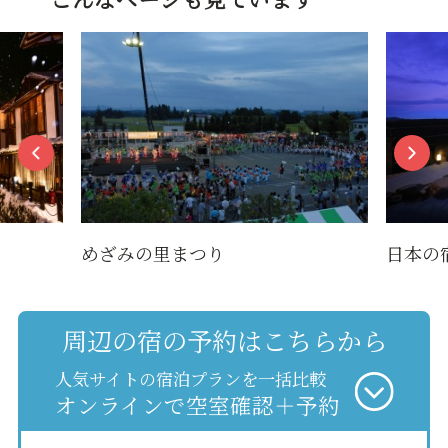
めざみの里まつり
日本の
周辺の宿の予約はこちらから
人気サイトの宿泊プランを一括比較
オンラインで空室確認＋予約