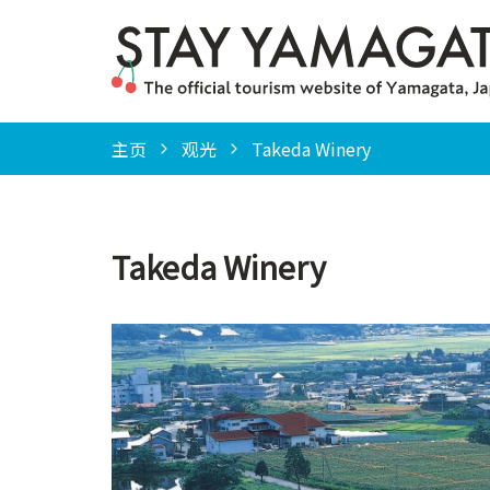
主页
观光
Takeda Winery
Takeda Winery