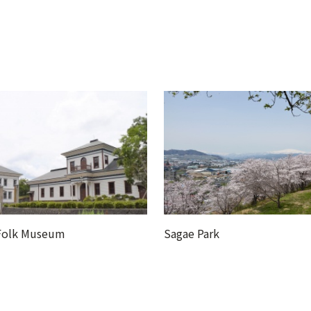
Park
Michi no Eki Asahimachi