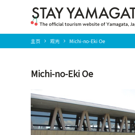
主页
观光
Michi-no-Eki Oe
Michi-no-Eki Oe