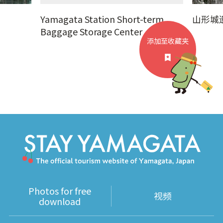
Yamagata Station Short-term
山形城
Baggage Storage Center
添加至收藏夹
Photos for free
视频
download