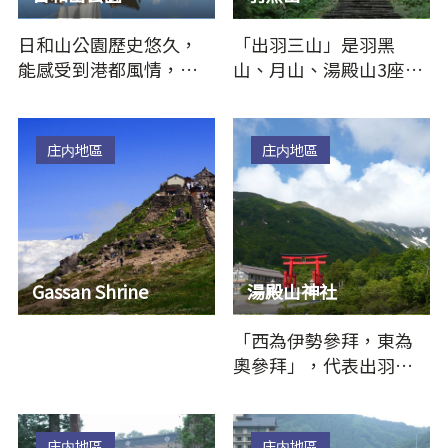
日和山公園歷史悠久，
「出羽三山」是羽黑
能感受到港都風情，同
山、月山、湯殿山3座山
時也是知名賞櫻景點，
的總稱，為山岳信仰勝
夕陽沈入日本海的美景
地。據稱羽黑山護佑當
備受推崇…
世幸福，…
庄内地區
庄内地區
Gassan Shrine
湯殿山神社
「西為伊勢參拜，東為
奧參拜」，代表出羽三
山是人們心目中一輩子
至少應該參拜一次的知
名場所。…
庄内地區
庄内地區