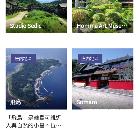
Studio Sedic
Homma Art Museum
庄内地區
庄内地區
飛島
Somaro
「飛島」是離島可親近
人與自然的小島。位於
從酒田港往西北 39 公里