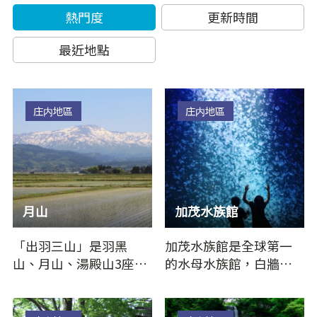
熱門度
更新時間
最近地點
庄内地區
庄内地區
月山
加茂水族館
「出羽三山」是羽黑
加茂水族館是全球第一
山、月山、湯殿山3座山
的水母水族館，白牆現
的總稱，為山岳信仰勝
代風建築物位於海邊，
地。據稱羽黑山護佑當
展示水母種類高達50種
世幸福，…
以上，全…