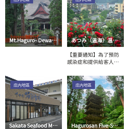
Mt.Haguro- Dewasanzan Sanjin Gosaiden
あつみ（温海）温泉 ♨（Atsumi Onsen）
【重要通知】為了預防
感染症和提供給客人安
全·安心的服務，敬請
配合温海温泉的共同浴
場…
庄内地區
庄内地區
Sakata Seafood Market
Hagurosan Five-Story Pagoda