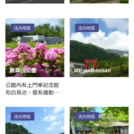
庄内地區
庄内地區
飯森山公園
Mt. yudonosan
公園內有土門拳記念館
和白鳥池，還有運動廣
場和多目的廣場。池塘
周邊，有約94種15，300
顆繡球…
庄内地區
庄内地區