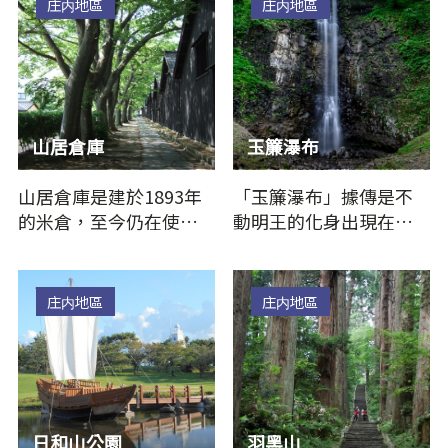
庄内地區
庄内地區
山居倉庫
玉簾瀑布
山居倉庫是建於1893年
「玉簾瀑布」據傳是不
的米倉，至今仍在使
動明王的化身出現在高
用。雙層屋頂取代隔熱
僧 弘法大師夢中，弘法
材，內側並種有櫸樹以
大師隨後根據不動明王
遮蔽西曬、…
的指示…
庄内地區
庄内地區
日和山公園
羽黑山