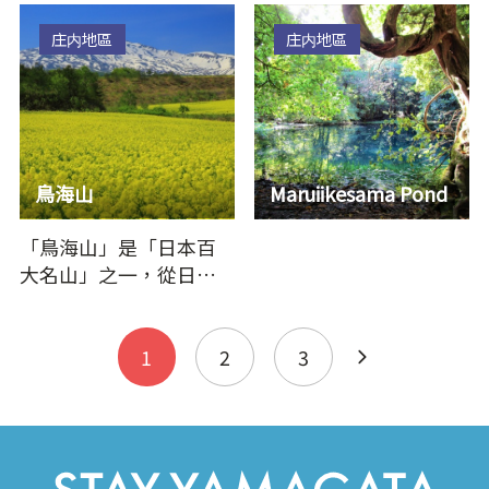
處，搭乘定期船前
往“…
庄内地區
庄内地區
鳥海山
Maruiikesama Pond
「鳥海山」是「日本百
大名山」之一，從日本
海海抜0公尺至標高
2,236公尺處傲然矗立，
十分罕見。…
1
2
3