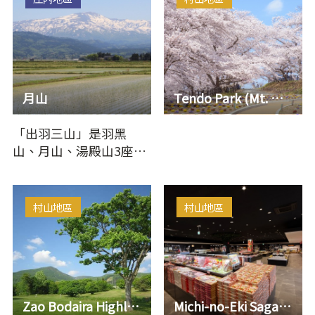
月山
Tendo Park (Mt. Maizuru)
「出羽三山」是羽黑
山、月山、湯殿山3座山
的總稱，為山岳信仰勝
地。據稱羽黑山護佑當
世幸福，…
村山地區
村山地區
Zao Bodaira Highlands
Michi-no-Eki Sagae Cherry Land