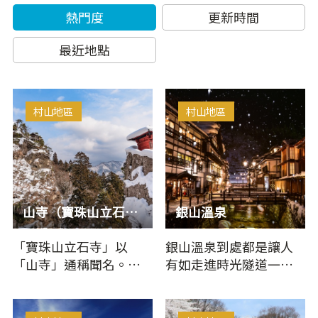
熱門度
更新時間
最近地點
村山地區
村山地區
山寺（寶珠山立石寺）
銀山溫泉
「寶珠山立石寺」以
銀山溫泉到處都是讓人
「山寺」通稱聞名。山
有如走進時光隧道一般
上到處是奇岩怪石，為
的懷舊景色。銀山川兩
修行、信仰聖地，從登
岸木造溫泉旅館林立，
山口到有大…
傍晚時瓦…