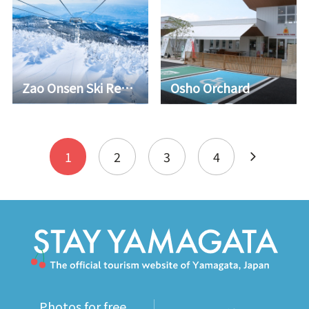
Zao Onsen Ski Resort ／ Zao Onsen Snow Resort
Osho Orchard
1
2
3
4
Photos for free