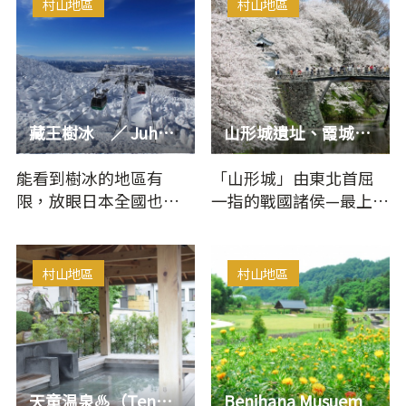
村山地區
村山地區
藏王樹冰 ／ Juhyo ／ Snow Monster （Zao’s Juhyo ／ Zao’s …
山形城遺址、霞城公園
能看到樹冰的地區有
「山形城」由東北首屈
限，放眼日本全國也極
一指的戰國諸侯—最上義
為罕見。白雪覆蓋的山
光建成，入選日本國家
中，強風使霧冰附著在
歷史遺跡及日本百大
樹上，不斷…
名…
村山地區
村山地區
天童温泉♨（Tendo Onsen）
Benihana Musuem