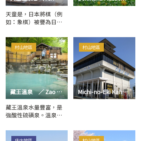
天童是，日本將棋（例
如：象棋）被譽為日本
生產量第一。天童温泉
幾乎每年舉辦職業棋士
的比賽活…
村山地區
村山地區
藏王溫泉 ／ Zao Onsen Mountain & Snow Resort
Michi-no-Eki Kahoku Brattopia
藏王溫泉水量豐富，是
強酸性硫磺泉。溫泉街
上到處水蒸氣瀰漫，好
幾十家旅館、飯店林
立。各位能…
庄内地區
村山地區