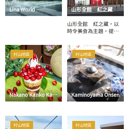
Lina World
山形全館 紅之藏
山形全館 紅之藏，以
時令美食為主題，提供
山形的魅力食品，銷售
地區特產，以傳統蔬菜
為首，直…
村山地區
村山地區
Nakano Kanko Kajuen
Kaminoyama Onsen
村山地區
村山地區