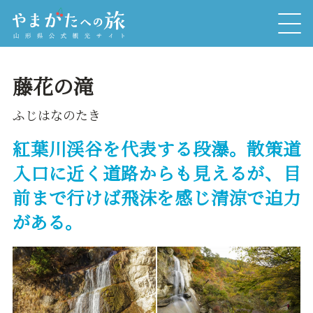
藤花の滝
ふじはなのたき
紅葉川渓谷を代表する段瀑。散策道
入口に近く道路からも見えるが、目
前まで行けば飛沫を感じ清涼で迫力
がある。