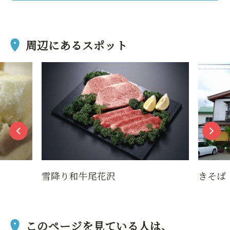
周辺にあるスポット
雪降り和牛尾花沢
きそば
このページを見ている人は、