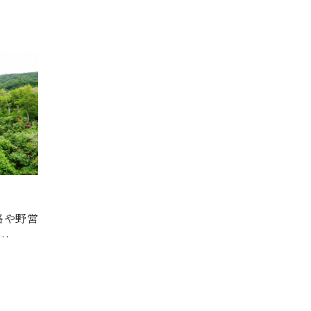
路や野営
…