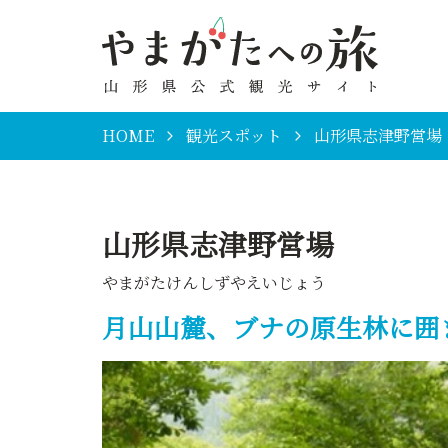
HOME
観光スポット
山形県志津野営場
山形県志津野営場
やまがたけんしずやえいじょう
月山山麓、ブナの原生林に囲