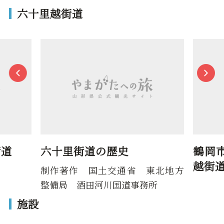
六十里越街道
歴史
鶴岡市「出羽の古道 六十
越街道情報」
交通省 東北地方
川国道事務所
施設