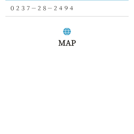
０２３７－２８－２４９４
MAP