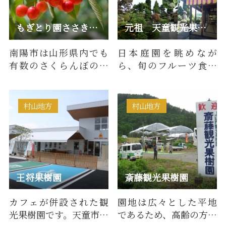
もぎとり園ささき（白竜園ささき）
元祖 天童観光果樹園
南陽市は山形県内でも
日本庭園を眺めなが
有数のさくらんぼの生
ら、旬のフルーツ食べ
産量を誇ります。「佐藤
放題！贅沢なひと時を
錦」「紅秀峰」など、
お過ごしください。
たくさ…
村山地方
村山地方
王将果樹園
斎藤観光果樹園
カフェが併設された観
園地は広々とした平地
光果樹園です。天童市内
であるため、高齢の方や