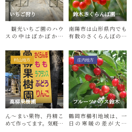
いちご狩り
鈴木さくらんぼ園（鈴木青果）
観光いちご園のハウ
南陽市は山形県内でも
スの中はぽかぽか快
有数のさくらんぼの生
適！ いちごの甘～い香
産量を誇ります。「佐藤
りに包まれながら…
錦」「紅秀峰」など、
たくさ…
村山地方
庄内地方
高柳果樹園
フルーツハウス鈴木
ん～まい果物、丹精こ
鶴岡市櫛引地域は、一
めて作ってます。気軽に
日の寒暖の差が大き
よってけらっしゃい!
く、夏の温度が高いな