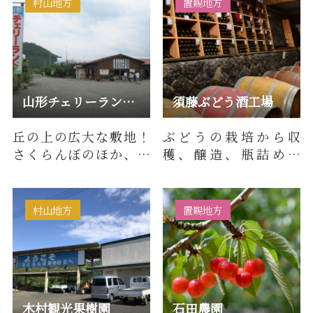
村山地方
置賜地方
山形チェリーランド（上山観光フルーツ園）
須藤ぶどう酒工場
丘の上の広大な敷地！
ぶどうの栽培から収
さくらんぼのほか、プ
穫、醸造、瓶詰めま
ラム、ぶどう、りん
で、全ての工程が家族
ご、梨など様々なくだ
の手だけで行われてい
ものがあり…
ます。広大な…
村山地方
置賜地方
木村観光果樹園
石田農園