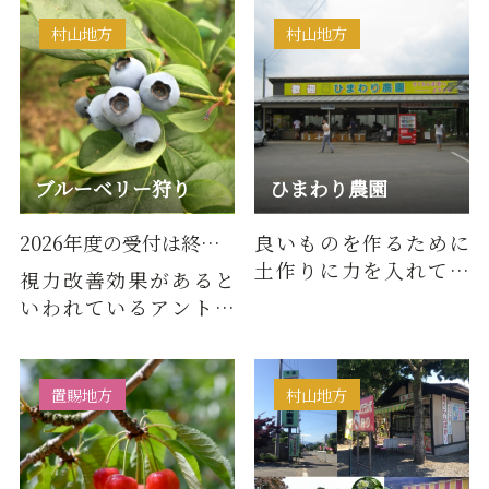
ールージュやピオーネ
などの品…
村山地方
村山地方
ブルーベリー狩り
ひまわり農園
2026年度の受付は終了いたしました。
良いものを作るために
土作りに力を入れてい
視力改善効果があると
ます。さくらんぼの他、
いわれているアントシ
瑞々しいラ・フランス
アニンが多く含まれて
も丹念…
いるブルーベリー。その
他にも…
置賜地方
村山地方