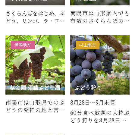
さくらんぼをはじめ、ぶ
南陽市は山形県内でも
どう、リンゴ、ラ・フラ
有数のさくらんぼの生
ンスなども栽培する果
産量を誇ります。「佐藤
物のエキスパート。さく
錦」「紅秀峰」など、
ら…
たくさ…
置賜地方
村山地方
紫金園 須藤ぶどう酒
ぶどう狩り
南陽市は山形県でのぶ
8月28日～9月末頃
どうの発祥の地と言わ
60分食べ放題の大粒ぶ
れ、人気のデラウェア
どう狩りを8月28日～9
を始め、様々な品種のぶ
月末頃まで開催！サニ
どうが…