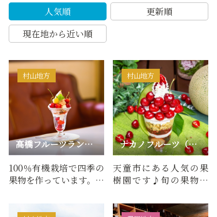
人気順
更新順
現在地から近い順
村山地方
村山地方
高橋フルーツランド HATAKE STYLE
ナカノフルーツ（仲野観光果樹園）
100％有機栽培で四季の
天童市にある人気の果
果物を作っています。さ
樹園です♪旬の果物狩
くらんぼは温室もあ
りはもちろんのこと、
り、一足早くさくらん
他にもが併設された果
ぼ狩り…
樹園直営…