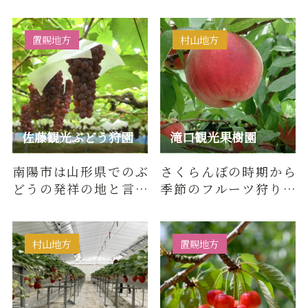
で唯一温室栽培のさく
足が不自由な方でも楽
らんぼ狩りができます。
しむことができます。お
約10…
もて…
置賜地方
村山地方
佐藤観光ぶどう狩園
滝口観光果樹園
南陽市は山形県でのぶ
さくらんぼの時期から
どうの発祥の地と言わ
季節のフルーツ狩りが
れ、人気のデラウェア
楽しめます。直売店では
を始め、様々な品種のぶ
果物・自家製加工品・
どうが…
フルー…
村山地方
置賜地方