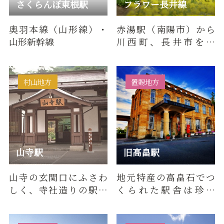
さくらんぼ東根駅
フラワー長井線
奥羽本線（山形線）・
赤湯駅（南陽市）から
山形新幹線
川西町、長井市を通
り、荒砥駅（白鷹町）
まで片道約30㎞を1時間
ほどかけ…
村山地方
置賜地方
山寺駅
旧高畠駅
山寺の玄関口にふさわ
地元特産の高畠石でつ
しく、寺社造りの駅舎
くられた駅舎は珍し
を有するとして「東北
く、電車や線路、当時
の駅百選」に選定され
使用された道具類が保