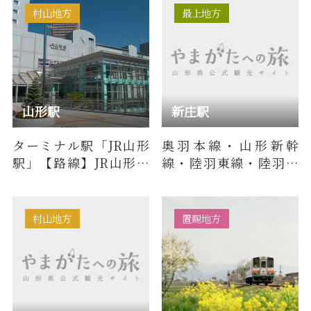
村山地方
最上地方
山形駅
新庄駅
ターミナル駅「JR山形
奥羽本線・山形新幹
駅」【路線】JR山形新
線・陸羽東線・陸羽西
幹線JR奥羽本線（山形
線
線）JR仙山線JR左沢線
※
村山地方
置賜地方