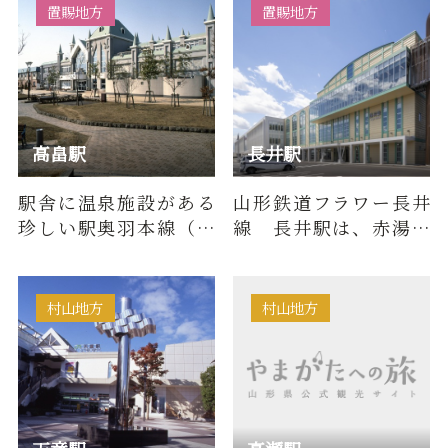
ました。
存され郷愁…
置賜地方
置賜地方
高畠駅
長井駅
駅舎に温泉施設がある
山形鉄道フラワー長井
珍しい駅奥羽本線（山
線 長井駅は、赤湯駅
形線）・山形新幹線
から下りで９つ目（約
３０分）、荒砥駅から
上りで７…
村山地方
村山地方