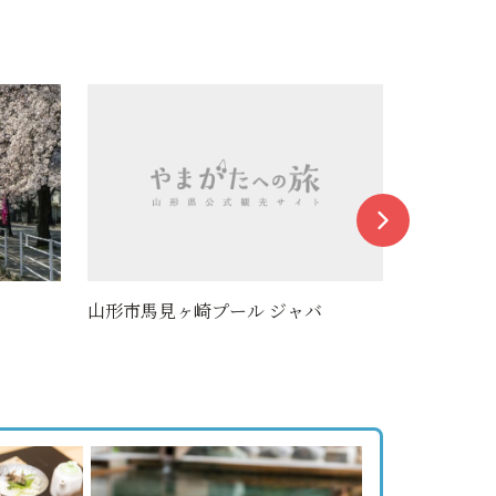
山形市馬見ヶ崎プール ジャバ
【MIN
プ