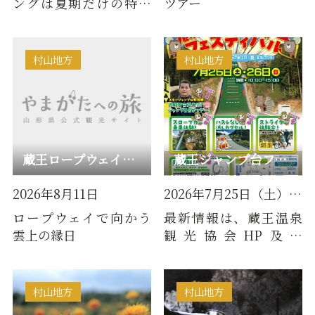
ングは夏期だけの特別
ツアー
なアクティビティ。蔵
王山頂駅からの夜景と
星空を観…
村山地方
村山地方
蔵王ロープウェイ夏祭り
蔵王ジャンプ台フェスティバル
2026年8月11日
2026年7月25日（土）・26日（…
ロープウェイで向かう
最新情報は、蔵王温泉
雲上の縁日
観光協会HP及び
Instagramで随時公開
しますので、こまめに
チェックしてく…
村山地方
村山地方