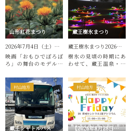
山形紅花まつり
蔵王樹氷まつり
2026年7月4日（土）・5日（日）
蔵王樹氷まつり2026 2025年12…
映画「おもひでぽろぽ
樹氷の見頃の時期にあ
ろ」の舞台のモデルと
わせて、蔵王温泉・蔵
なった山形市高瀬地区
王温泉スキー場で開催
で開催されるお祭り
される冬のイベント。例
年、期…
村山地方
村山地方
蔵王シャトルバス
【2026年8月28日開催】Happy Friday in 霞城セントラル