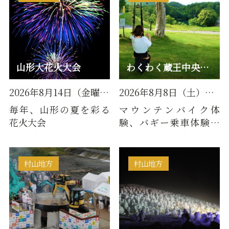
山形大花火大会
わくわく蔵王中央高原 GREEN FESTA
2026年8月14日（金曜日）
2026年8月8日（土）～2026年8…
毎年、山形の夏を彩る
マウンテンバイク体
花火大会
験、バギー乗車体験や
キッズアクティビティ
など、みんなで楽しめ
るイベント…
村山地方
村山地方