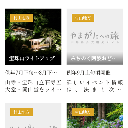
名所。開花時期に合わ
巡りChe…
せて、東から南濠沿い
の桜がラ…
村山地方
村山地方
宝珠山ライトアップ
みちのく阿波おどり in 山形
例年7月下旬～8月下旬・10月下…
例年9月上旬頃開催
山寺・宝珠山立石寺五
詳しいイベント情報
大堂・開山堂をライト
は、決まり次第
アップ
「Facebook」ページに
てお知らせしています。
村山地方
村山地方