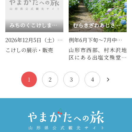
みちのくこけしまつり
むらきざわあじさい祭り
2026年12月5日（土）・6日（日…
例年6月下旬～7月中旬頃
こけしの展示・販売
山形市西部、村木沢地
区にある出塩文殊堂の
参道（あじさい参道）
に、約40種のあじさい
が咲き誇…
1
2
3
4