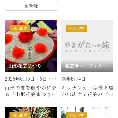
更新順
村山地方
村山地方
山形花笠まつり
花笠サマーフェスティバル
2026年8月5日・6日・7日
例年8月4日
山形の夏を鮮やかに彩
キッチンカー等様々店
る「山形花笠まつり」
が出店する花笠バザー
は、毎年8月5日・6日・
ルや花笠地酒フェスの
7日の3日間にわたり開
ほか、花笠まつりを盛
催され…
り上げる…
村山地方
村山地方