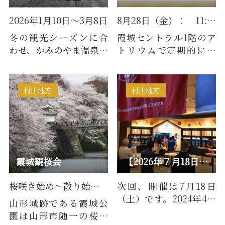
2026年1月10日～3月8日
8月28日（金）： 11:00～15:0…
冬の観光シーズンに合
霞城セントラル1階のア
わせ、かみのやま温泉発
トリウムで定期的に開
着「蔵王シャトルバ
催している「Happy
ス」を運行いたします。
Friday」✨山形県内の
今年度…
農産物や加…
村山地方
村山地方
霞城観桜会
【2026年７月18日（土）】飲みmonth開催！
桜咲き始め～散り始めまで（例…
次回、開催は7月18日
（土）です。2024年4月
山形城跡である霞城公
1日に誕生した有料試飲
園は山形市随一の桜の
コーナー「やまがた酒