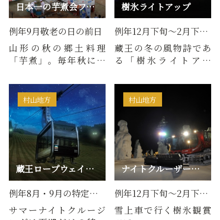
日本一の芋煮会フェスティバル
樹氷ライトアップ
例年9月敬老の日の前日
例年12月下旬～2月下旬の特定…
山形の秋の郷土料理
蔵王の冬の風物詩であ
「芋煮」。毎年秋にな
る「樹氷ライトアッ
ると、地元の人たちは
プ」は、山形県の蔵王
河川敷などで「芋煮
ロープウェイ沿線およ
会」を開き、…
び地蔵山頂…
村山地方
村山地方
蔵王ロープウェイ サマーナイトクルージング
ナイトクルーザー号で行く樹氷幻想回廊ツアー
例年8月・9月の特定日開催
例年12月下旬～2月下旬の特定…
サマーナイトクルージ
雪上車で行く樹氷観賞