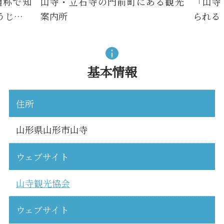
通称で知
山寺・立石寺の門前町にある観光
「山寺
うじ…
案内所
られる
基本情報
住所
山形県山形市山寺
ウェブサイト
山寺観光協会
ウェブサイト