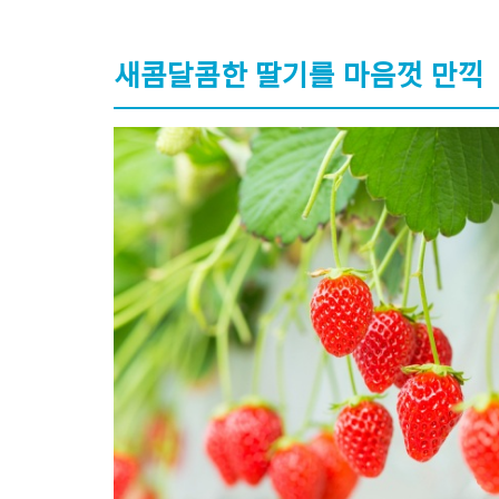
새콤달콤한 딸기를 마음껏 만끽