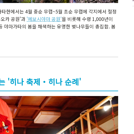
가타현에서는 4월 중순 무렵~5월 초순 무렵에 각지에서 절정
루오카 공원'과
'에보시야마 공원'
을 비롯해 수령 1,000년이
 등 야마가타의 봄을 채색하는 유명한 벚나무들이 총집합. 봄
는 '히나 축제・히나 순례'