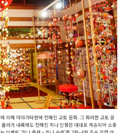
배에 의해 야마가타현에 전해진 교토 문화. 그 화려한 교토 문
라 올라가 내륙에도 전해진 히나 인형은 대대로 계승되어 소중
는 이벤트 '히나 축제・히나 순례'를 2월~4월 초순 무렵 아