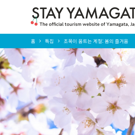
홈
특집
초목이 움트는 계절: 봄의 즐거움