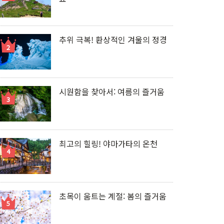
추위 극복! 환상적인 겨울의 정경
시원함을 찾아서: 여름의 즐거움
최고의 힐링! 야마가타의 온천
초목이 움트는 계절: 봄의 즐거움