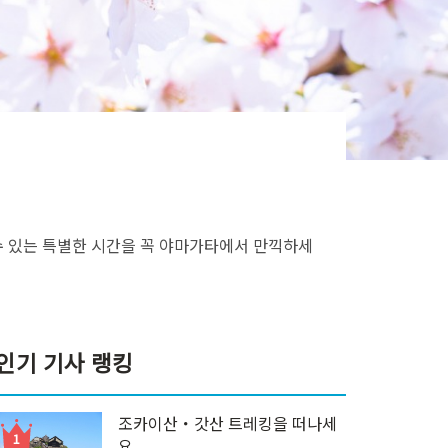
수 있는 특별한 시간을 꼭 야마가타에서 만끽하세
인기 기사 랭킹
조카이산・갓산 트레킹을 떠나세
요