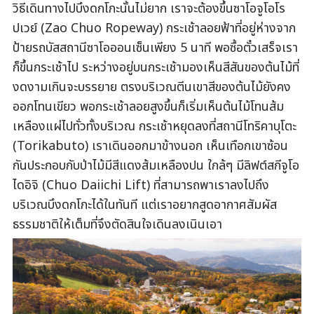
วิธีเดินทางไปบึงดกโกะนั้นไม่ยาก เราจะต้องขึ้นซาโอจูโอโร
ปเวย์ (Zao Chuo Ropeway) กระเช้าลอยฟ้าที่อยู่ห่างจาก
ป้ายรถบัสสถานีซาโอออนเซ็นเพียง 5 นาที พอซื้อตั๋วเสร็จเรา
ก็ขึ้นกระเช้าไป ระหว่างอยู่บนกระเช้ามองเห็นสีสันของต้นไม้ที่
งดงามเกินจะบรรยาย ตรงบริเวณตีนเขาสีของต้นไม้ยังคง
ออกโทนเขียว พอกระเช้าลอยสูงขึ้นก็เริ่มเห็นต้นไม้โทนส้ม
เหลืองแผ่ไปทั่วทั้งบริเวณ กระเช้าหยุดลงที่สถานีโทริคาบุโตะ
(Torikabuto) เราเดินออกมาข้างนอก เห็นเทือกเขาซ้อน
กันประกอบกับป่าไม้มีสีแดงส้มเหลืองปน ใกล้ๆ มีลิฟต์สกีจูโอ
ไดอิจิ (Chuo Daiichi Lift) ที่สามารถพาเราลงไปถึง
บริเวณบึงดกโกะได้ในทันที แต่เราอยากสูดอากาศสัมผัส
ธรรมชาติให้เต็มที่จึงตัดสินใจเดินลงเนินเอา