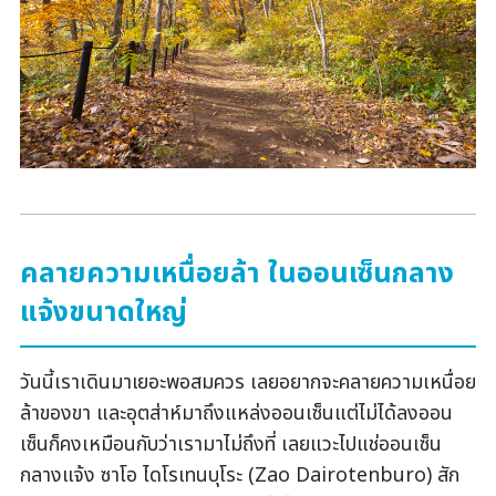
คลายความเหนื่อยล้า ในออนเซ็นกลาง
แจ้งขนาดใหญ่
วันนี้เราเดินมาเยอะพอสมควร เลยอยากจะคลายความเหนื่อย
ล้าของขา และอุตส่าห์มาถึงแหล่งออนเซ็นแต่ไม่ได้ลงออน
เซ็นก็คงเหมือนกับว่าเรามาไม่ถึงที่ เลยแวะไปแช่ออนเซ็น
กลางแจ้ง ซาโอ ไดโรเทนบุโระ (Zao Dairotenburo) สัก