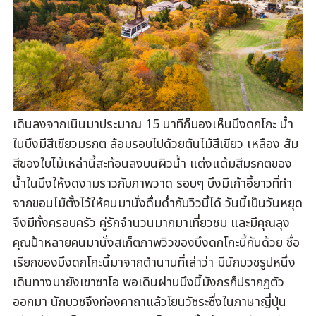
เดินลงจากเนินมาประมาณ 15 นาทีก็มองเห็นบึงดกโกะ น้ำ
ในบึงมีสีเขียวมรกต ล้อมรอบไปด้วยต้นไม้สีเขียว เหลือง ส้ม
สีของใบไม้เหล่านี้สะท้อนลงบนผิวน้ำ แต่งแต้มสีมรกตของ
น้ำในบึงให้งดงามราวกับภาพวาด รอบๆ บึงมีเก้าอี้ยาวที่ทำ
จากขอนไม้ตั้งไว้ให้คนมานั่งดื่มด่ำกับวิวนี้ได้ วันนี้เป็นวันหยุด
จึงมีทั้งครอบครัว คู่รักจำนวนมากมาเที่ยวชม และมีคุณลุง
คุณป้าหลายคนมานั่งสเก็ตภาพวิวของบึงดกโกะนี้กันด้วย ชื่อ
เรียกของบึงดกโกะนี้มาจากตำนานที่เล่าว่า มีนักบวชรูปหนึ่ง
เดินทางมายังเขาซาโอ พอเดินผ่านบึงนี้มังกรก็ปรากฏตัว
ออกมา นักบวชจึงท่องคาถาแล้วโยนวัชระซึ่งในภาษาญี่ปุ่น