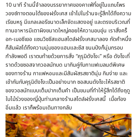
10 นาที ร้านนี้จำลองบรรยากาศของคาเฟ่ที่อยู่ในแถบโพร
วองซ์ทางตอนใต้ของฝรั่งเศส เข้าไปในร้านจะรู้สึกได้ถึงความ
เรียบหรู มีแกลเลอรีขนาดเล็กจัดแสดงอยู่ และตรงบริเวณที่
ทานอาหารมีเตาผิงขนาดใหญ่คอยให้ความอบอุ่น เราสั่งคร็
อก-เมอซีเยอ แซนวิชชีสแฮมสไตล์ฝรั่งเศสมาลอง กัดคำหนึ่ง
ก็สัมผัสได้ถึงความนุ่มของแฮมและชีส ขนมปังก็นุ่มกรอบ
กำลังพอดี เราตบท้ายด้วยการสั่ง “คุรุมิดังโงะ” หรือ ดังโงะที่
ราดด้วยซอสจากวอลนัทบด มากินคู่กับกาแฟเบลนด์พิเศษ
ของทางร้าน กาแฟหอมและมีสัมผัสรสชาตินุ่ม กินง่าย และ
เข้ากันกับคุรุมิดังโงะเป็นอย่างมาก ซอสบนดังโงะให้รสชาติ
ของวอลนัทแบบเต็มปากเต็มคำ เป็นขนมที่ทำให้รู้สึกได้ถึงฤดู
ใบไม้ร่วงของญี่ปุ่นท่ามกลางร้านสไตล์ฝรั่งเศสนี้ เมื่อท้อง
อิ่มแล้ว เราก็พร้อมเดินทางกลับ