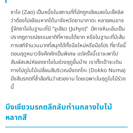
ซาโอ (Zao) เป็นหนึ่งในสถานที่ที่มักถูกเขียนลงในเช็คลิส
ว่าต้องไปเยือนหากได้มาจังหวัดยามากาตะ หลายคนอาจ
รู้จักซาโอในฐานะที่มี “จุเฮียว (Juhyo)” ปีศาจหิมะอันเป็น
ปรากฏการณ์ธรรมชาติที่หาชมได้ยาก หรือในฐานะที่มีเส้น
ทางสกีจำนวนมากที่สนุกได้ทั้งมือใหม่หรือมือโปร ที่ซาโอนี้
ตอนฤดูหนาวจึงคึกคักเป็นพิเศษ แต่ครั้งนี้เราจะพาไป
สัมผัสเสน่ห์ของซาโอในช่วงฤดูอื่นบ้าง เราตั้งเป้าจะเดิน
ทางไปดูใบไม้เปลี่ยนสีบริเวณบึงดกโกะ (Dokko Numa)
บึงสีมรกตที่ล่ำลือกันว่าสวยงาม โดยเฉพาะในฤดูใบไม้ร่วง
นี้
บึงเขียวมรกตลึกลับท่ามกลางใบไม้
หลากสี