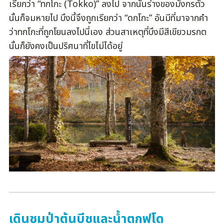
เรียกว่า “ทกโกะ (Tokko)” ลงไป จากนั้นร่างของมังกรตัว
นั้นก็จมหายไป บึงนี้จึงถูกเรียกว่า “ดกโกะ” อันมีที่มาจากคำ
ว่าทกโกะที่ถูกโยนลงไปนี่เอง ส่วนสาเหตุที่บึงมีสีเขียวมรกต
นั้นก็ยังคงเป็นปริศนาที่ไขไม่ได้อยู่
เดินชมป่าต้นบีชและน้ำตกฟุโด