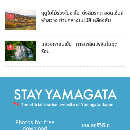
ฤดูใบไม้ร่วงในซาโอ: บึงสีมรกต ออนเซ็นสี
ฟ้าสว่าง ท่ามกลางใบไม้สีเหลืองส้ม
แสวงหาลมเย็น : การเพลิดเพลินในฤดู
ร้อน
Photos for free
แกลเลอรีวิดีโอ
download