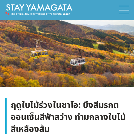
ฤดูใบไม้ร่วงในซาโอ: บึงสีมรกต
ออนเซ็นสีฟ้าสว่าง ท่ามกลางใบไม้
สีเหลืองส้ม