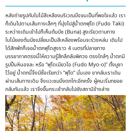
หลังถ่ายรูปกับใบไม้สีเหลืองบริเวณบึงจนเป็นที่พอใจแล้ว เรา
ก็เดินไปตามเส้นทางเล็กๆ ที่มุ่งไปสู่น้ำตกฟุโด (Fudo Taki)
ระหว่างเดินเข้าไปก็เห็นต้นบีช (Buna) สูงเรียวตามทาง
ใบไม้ของต้นบีชเปลี่ยนเป็นสีเหลืองพร้อมจะร่วงหล่น เดินไป
ได้สักพักก็เจอน้ำตกฟุโดสูงราว 4 เมตรที่ปลายทาง
บรรยากาศตรงนี้ให้ความรู้สึกลึกลับพิศวง ตรงใกล้ๆ น้ำตกมี
รูปปั้นหินอจละ หรือ “ฟุโดเมียวโอ (Fudo Myo-o)” ตั้งบูชา
ไว้อยู่ น้ำตกนี้จึงมีชื่อเรียกว่า “ฟุโด” นั่นเอง ขากลับเราเดิน
ผ่านเส้นทางเดิม จึงแวะชมบึงดกโกะอีกครั้ง ผู้คนเริ่มทยอย
กลับกันแล้ว เราจึงขึ้นกระเช้ากลับไปยังสถานีข้างล่าง