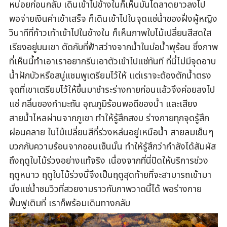
หน่อยก่อนกลับ เดินเข้าไปข้างในก็เห็นบันไดลาดยาวลงไป
พอจ่ายเงินค่าเข้าเสร็จ ก็เดินเข้าไปในจุดแช่น้ำของฝั่งผู้หญิง
วินาทีที่ก้าวเท้าเข้าไปในข้างใน ก็เห็นภาพใบไม้เปลี่ยนสีสดใส
เรียงอยู่บนเขา ตัดกับที่ฟ้าสว่างจากน้ำในบ่อน้ำพุร้อน ซึ่งภาพ
ที่เห็นนี้ทำเอาเราอยากรีบเอาตัวเข้าไปแช่ทันที ที่นี่ไม่มีจุดอาบ
น้ำฝักบัวหรือสบู่แชมพูเตรียมไว้ให้ แต่เราจะต้องตักน้ำตรง
จุดที่เขาเตรียมไว้ให้ขึ้นมาชำระร่างกายก่อนแล้วจึงค่อยลงไป
แช่ กลิ่นของกำมะถัน อุณภูมิร้อนพอดีของน้ำ และเสียง
สายน้ำไหลผ่านจากภูเขา ทำให้รู้สึกสงบ ร่างกายทุกจุดรู้สึก
ผ่อนคลาย ใบไม้เปลี่ยนสีที่ร่วงหล่นอยู่เหนือน้ำ สายลมเย็นๆ
บวกกับความร้อนจากออนเซ็นนั้น ทำให้รู้สึกว่ากำลังได้สัมผัส
ถึงฤดูใบไม้ร่วงอย่างแท้จริง เนื่องจากที่นี่ปิดให้บริการช่วง
ฤดูหนาว ฤดูใบไม้ร่วงนี้จึงเป็นฤดูสุดท้ายที่จะสามารถเข้ามา
นั่งแช่น้ำชมวิวที่สวยงามราวกับภาพวาดนี้ได้ พอร่างกาย
ฟื้นฟูเติมที่ เราก็พร้อมเดินทางกลับ