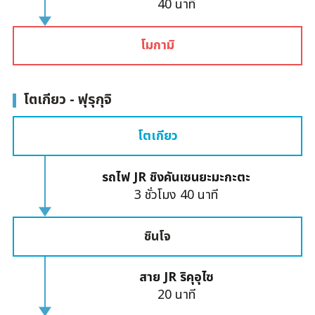
40 นาที
โมกามิ
โตเกียว - ฟุรุกุจิ
โตเกียว
รถไฟ JR ชิงคันเซนยะมะกะตะ
3 ชั่วโมง 40 นาที
ชินโจ
สาย JR ริคุอุไซ
20 นาที