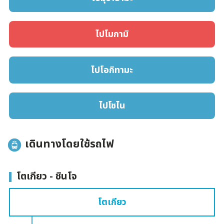
ไปโมกามิ
ไปโอกิทามะ
ไปโชไน
เดินทางโดยใช้รถไฟ
โตเกียว - ชินโจ
โตเกียว