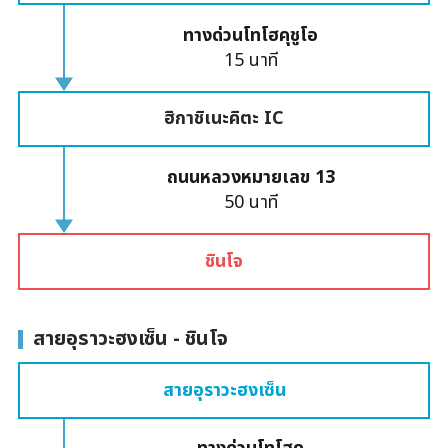
ทางด่วนโทโฮคุชูโอ
15 นาที
ฮิกาชิเนะคิตะ IC
ถนนหลวงหมายเลข 13
50 นาที
ชินโจ
สายอุราวะฮงเซ็น - ชินโจ
สายอุราวะฮงเซ็น