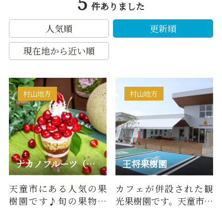
5
件ありました
人気順
更新順
現在地から近い順
村山地方
村山地方
ナカノフルーツ（仲野観光果樹園）
王将果樹園
天童市にある人気の果
カフェが併設された観
樹園です♪旬の果物狩
光果樹園です。天童市内
りはもちろんのこと、
で唯一温室栽培のさく