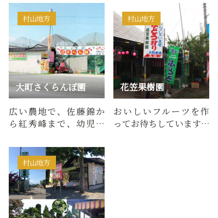
他にもが併設された果
らんぼ狩りができます。
樹園直営…
約10…
村山地方
村山地方
大町さくらんぼ園
花笠果樹園
広い農地で、佐藤錦か
おいしいフルーツを作
ら紅秀峰まで、幼児や
ってお待ちしています。
お年寄りも安心して、
フルーツ狩りならぜひ
もぎ取りできます。ホー
当園で。
ムペー…
村山地方