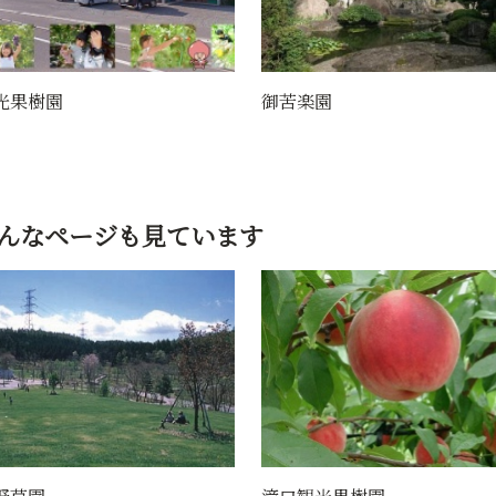
園
立谷川の芝桜（立谷川の花
さん）
んなページも見ています