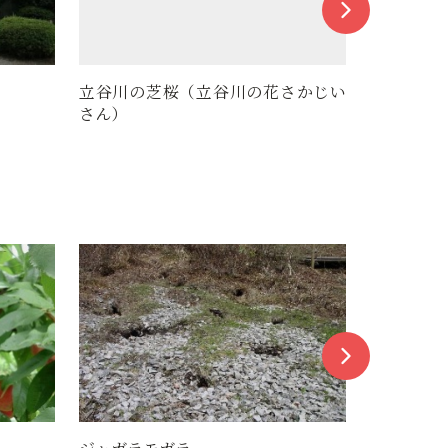
さかじい
株式会社 水戸部酒造
山形県総