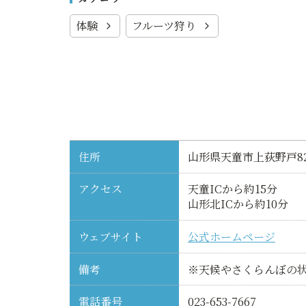
体験
フルーツ狩り
住所
山形県天童市上荻野戸82
アクセス
天童ICから約15分
山形北ICから約10分
ウェブサイト
公式ホームページ
備考
※天候やさくらんぼの
電話番号
023-653-7667