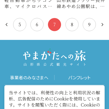
軽自動車からワゴン
山形鉄道フラワー長井
車、マイクロバスま
線あやめ公園駅は、赤
で。大人数での旅行も
湯駅から下りで１０つ
安心！
目（約３４分）、荒砥
駅から上…
5
6
7
8
9
事業者のみなさまへ
パンフレット
写真ダウンロード
動画ギャラリー
当サイトでは、利便性の向上と利用状況の解
析、広告配信のためにCookieを使用していま
す。サイトを閲覧いただく際には、Cookieの
お役立ちリンク
当サイトについて