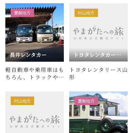
街までは徒歩15分の距
離です。
置賜地方
村山地方
長井レンタカー
トヨタレンタカー山形駅西口店
軽自動車や乗用車はも
トヨタレンタリース山
ちろん、トラックやマ
形
イクロバスまで幅広い
ラインナップでお迎え
します。
村山地方
置賜地方