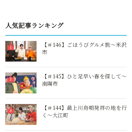
人気記事ランキング
【＃146】ごほうびグルメ旅～米沢
市
【＃145】ひと足早い春を探して〜
南陽市
【＃144】最上川舟唄発祥の地を行
く～大江町