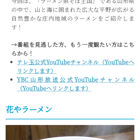
今回は、「ラーメン県そば王国」 である山形県
の中で、山と海に囲まれた広大な平野が広がる
自然豊かな庄内地域のラーメンをご紹介しま
す！
→
番組を見逃した方、もう一度観たい方は
こち
ら
から！
テレ玉公式YouTubeチャンネル（YouTubeへ
リンクします）
YBC山形放送公式YouTubeチャンネル
（YouTubeへリンクします）
花やラーメン