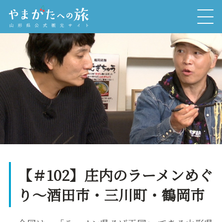
【＃102】庄内のラーメンめぐ
り～酒田市・三川町・鶴岡市