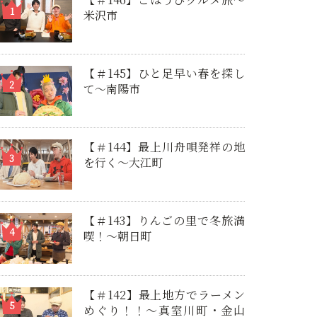
米沢市
【＃145】ひと足早い春を探し
て〜南陽市
【＃144】最上川舟唄発祥の地
を行く～大江町
【＃143】りんごの里で冬旅満
喫！～朝日町
【＃142】最上地方でラーメン
めぐり！！～真室川町・金山