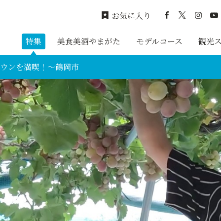
お気に入り
特集
美食美酒やまがた
モデルコース
観光
タウンを満喫！～鶴岡市