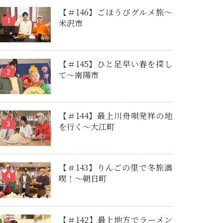
【＃146】ごほうびグルメ旅～
米沢市
【＃145】ひと足早い春を探し
て〜南陽市
【＃144】最上川舟唄発祥の地
を行く～大江町
【＃143】りんごの里で冬旅満
喫！～朝日町
【＃142】最上地方でラーメン