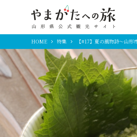
HOME
特集
【#17】夏の風物詩～山形