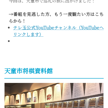
今回は、天童市で巡礼の旅に出かけました！
→
番組を見逃した方、もう一度観たい方は
こち
ら
から！
テレ玉公式YouTubeチャンネル（YouTubeへ
リンクします）
天童市将棋資料館