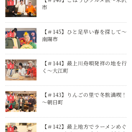
市
【＃145】ひと足早い春を探して〜
南陽市
【＃144】最上川舟唄発祥の地を行
く～大江町
【＃143】りんごの里で冬旅満喫！
～朝日町
【＃142】最上地方でラーメンめぐ