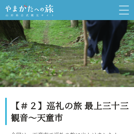
【＃２】巡礼の旅 最上三十三
観音～天童市