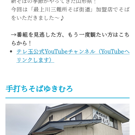
新そばの季節がやってきた山形県！
今回は「最上川三難所そば街道」加盟店でそば
をいただきました～♪
→
番組を見逃した方、もう一度観たい方は
こち
ら
から！
テレ玉公式YouTubeチャンネル（YouTubeへ
リンクします）
手打ちそばゆきむろ