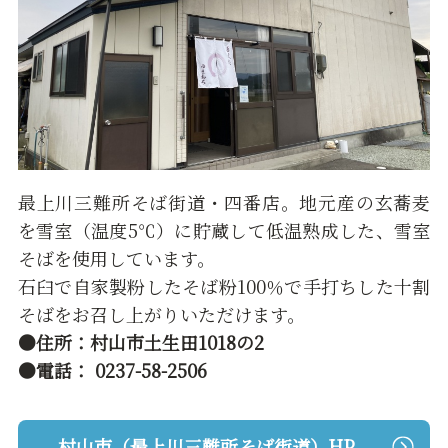
最上川三難所そば街道・四番店。地元産の玄蕎麦
を雪室（温度5℃）に貯蔵して低温熟成した、雪室
そばを使用しています。
石臼で自家製粉したそば粉100％で手打ちした十割
そばをお召し上がりいただけます。
●住所：村山市土生田1018の2
●電話： 0237-58-2506
村山市（最上川三難所そば街道）HP