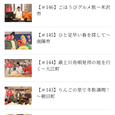
【＃146】ごほうびグルメ旅～米沢
市
【＃145】ひと足早い春を探して〜
南陽市
【＃144】最上川舟唄発祥の地を行
く～大江町
【＃143】りんごの里で冬旅満喫！
～朝日町