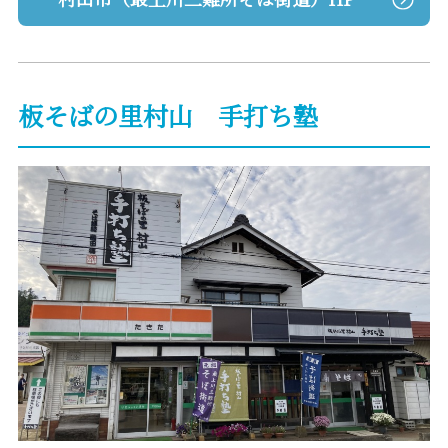
板そばの里村山 手打ち塾