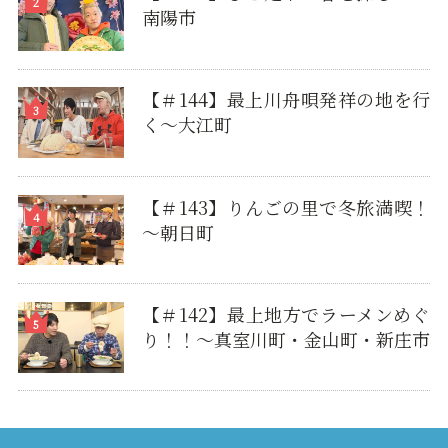
南陽市
【＃144】最上川舟唄発祥の地を行
く～大江町
【＃143】りんごの里で冬旅満喫！
～朝日町
【＃142】最上地方でラーメンめぐ
り！！～真室川町・金山町・新庄市