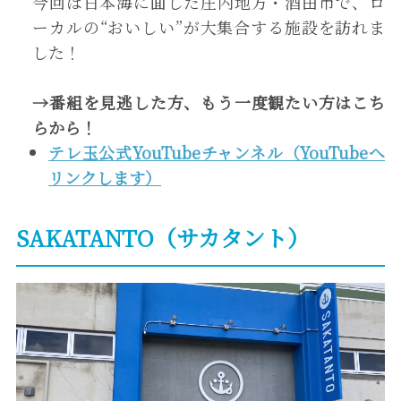
今回は日本海に面した庄内地方・酒田市で、ロ
ーカルの“おいしい”が大集合する施設を訪れま
した！
→
番組を見逃した方、もう一度観たい方は
こち
ら
から！
テレ玉公式YouTubeチャンネル（YouTubeへ
リンクします）
SAKATANTO（サカタント）