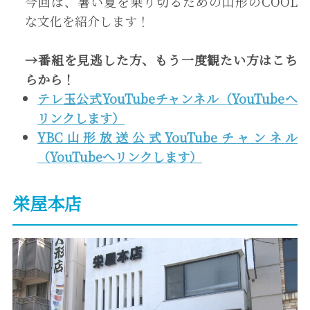
今回は、暑い夏を乗り切るための山形のCOOL
な文化を紹介します！
→
番組を見逃した方、もう一度観たい方は
こち
ら
から！
テレ玉公式YouTubeチャンネル（YouTubeへ
リンクします）
YBC山形放送公式YouTubeチャンネル
（YouTubeへリンクします）
栄屋本店