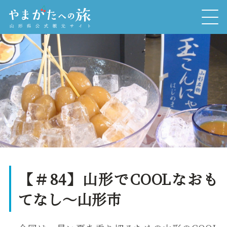
【＃84】山形でCOOLなおも
てなし～山形市