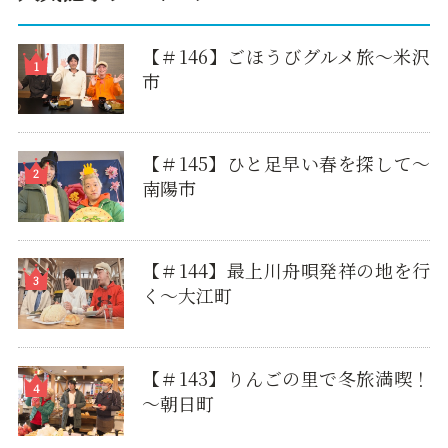
【＃146】ごほうびグルメ旅～米沢
市
【＃145】ひと足早い春を探して〜
南陽市
【＃144】最上川舟唄発祥の地を行
く～大江町
【＃143】りんごの里で冬旅満喫！
～朝日町