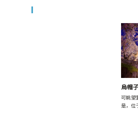
烏帽
可眺望
是，位