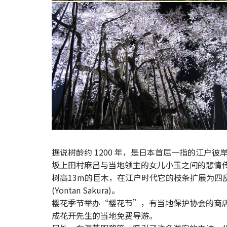
据说树龄约 1200 年，是日本首屈一指的江户彼
坂上田村麻吕与当地领主
的女儿
小玉之间的悲情
树
高13m的巨木，
在江户时代它的枝条扩展为四反
(
Yontan Sakura)。
樱花季节举办“樱花节”，有当地保护协会的商
成花开先生的当地
免费
导游。