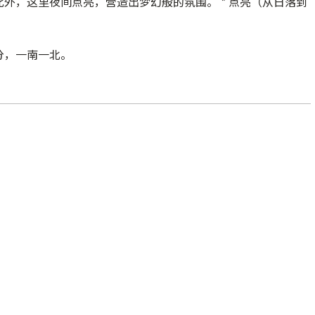
此外，
这里
夜间点亮，营造出梦幻般的氛围。 * 点亮（从日落到
分，一南一北。
。