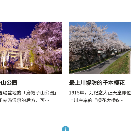
子山公园
最上川堤防的千本樱花
置賜盆地的「烏帽子山公园」
1915年，为纪念大正天皇即
于赤汤温泉的后方，可…
上川左岸的“樱花大桥&…