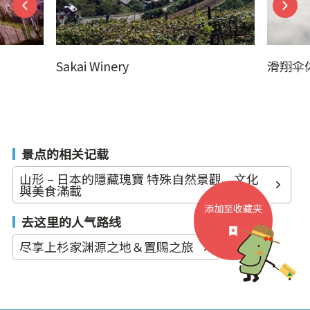
Sakai Winery
滑翔伞体验
景点的相关记载
山形 – 日本的隱藏瑰寶 特殊自然景觀、文化
與美食滿載
添加至收藏夹
去这里的人气路线
尽享上杉家渊源之地＆置赐之旅