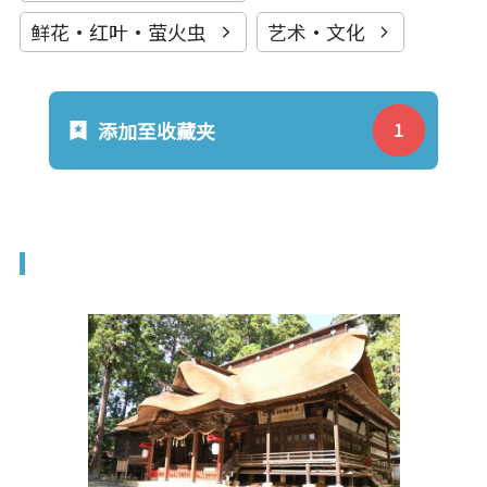
鲜花·红叶·萤火虫
艺术·文化
添加至收藏夹