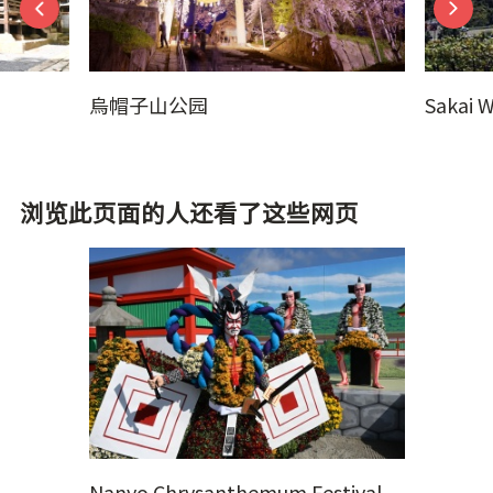
烏帽子山公园
Sakai W
浏览此页面的人还看了这些网页
Nanyo Chrysanthemum Festival