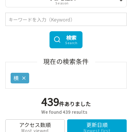
Season
検索
Search
現在の検索条件
横
439
件ありました
We found 439 results
アクセス数順
更新日順
Most viewed
Newest first