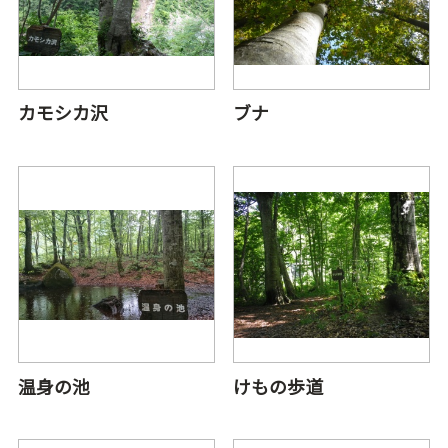
カモシカ沢
ブナ
温身の池
けもの歩道