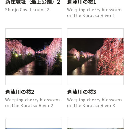
新庄城址（最上公園）2
倉津川の桜1
Shinjo Castle ruins 2
Weeping cherry blossoms
on the Kuratsu River 1
倉津川の桜2
倉津川の桜3
Weeping cherry blossoms
Weeping cherry blossoms
on the Kuratsu River 2
on the Kuratsu River 3