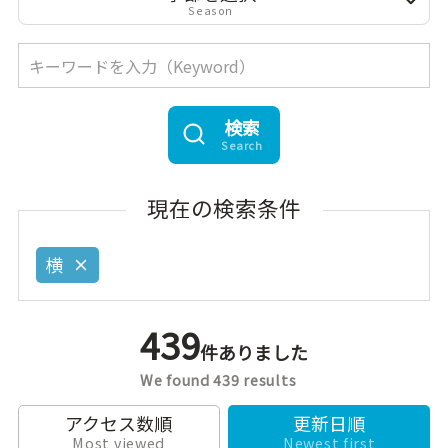
Season
検索
Search
現在の検索条件
横
439
件ありました
We found 439 results
アクセス数順
更新日順
Most viewed
Newest first