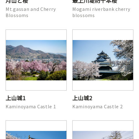
月山と桜
最上川堤防千本桜
Mt.gassan and Cherry
Mogami riverbank cherry
Blossoms
blossoms
上山城1
上山城2
Kaminoyama Castle 1
Kaminoyama Castle 2