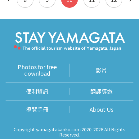
Photos for free
影片
download
便利資訊
翻譯導遊
導覽手冊
About Us
Copyright yamagatakanko.com 2020-2026 All Rights
Reserved.