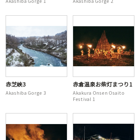
Akashiba Gorge 1
Akashiba Gorge 2
赤芝峡3
赤倉温泉お柴灯まつり1
Akashiba Gorge 3
Akakura Onsen Osaito
Festival 1