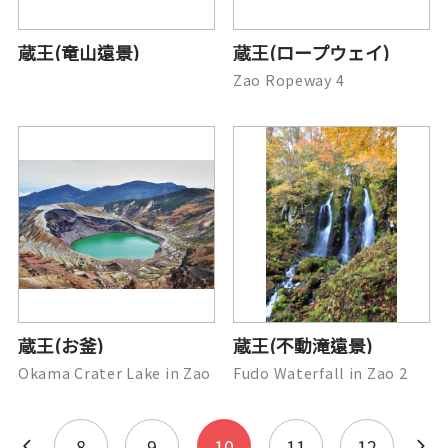
蔵王(竜山遠景)
蔵王(ロープウェイ)
Zao Ropeway 4
蔵王(お釜)
蔵王(不動滝遠景)
Okama Crater Lake in Zao
Fudo Waterfall in Zao 2
8
9
10
11
12