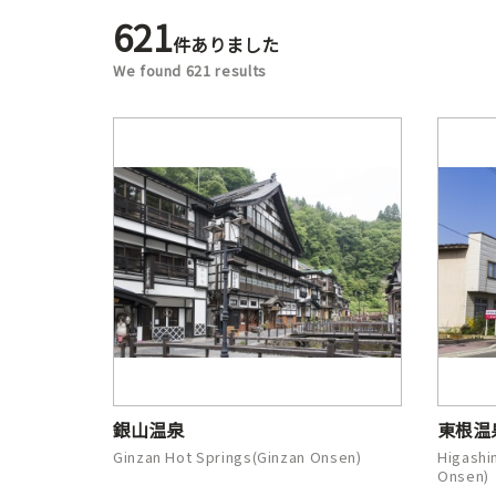
621
件ありました
We found 621 results
銀山温泉
東根温
Ginzan Hot Springs(Ginzan Onsen)
Higashi
Onsen)