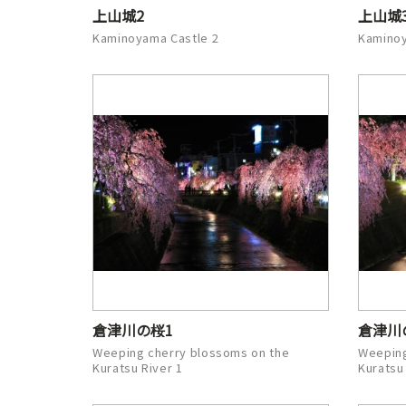
上山城2
上山城
Kaminoyama Castle 2
Kaminoy
倉津川の桜1
倉津川
Weeping cherry blossoms on the
Weeping
Kuratsu River 1
Kuratsu