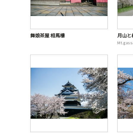
舞娘茶屋 相馬樓
月山と
Mt.gass