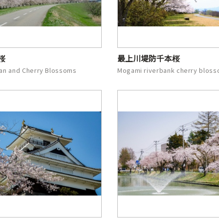
桜
最上川堤防千本桜
an and Cherry Blossoms
Mogami riverbank cherry blos