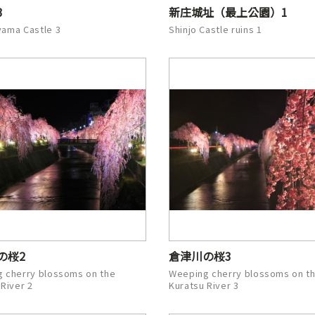
3
新庄城址（最上公園）1
ama Castle 3
Shinjo Castle ruins 1
の桜2
倉津川の桜3
 cherry blossoms on the
Weeping cherry blossoms on t
 River 2
Kuratsu River 3