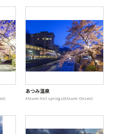
あつみ温泉
en)
Atsumi Hot springs(Atsumi Onsen)