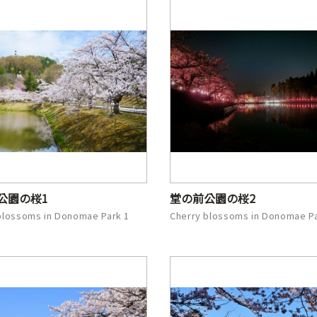
公園の桜1
堂の前公園の桜2
blossoms in Donomae Park 1
Cherry blossoms in Donomae Pa