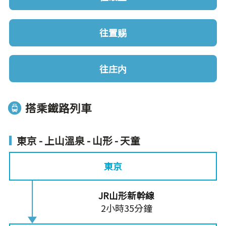
往置赐
往庄内
搭乘鐵路列車
東京 - 上山溫泉 - 山形 - 天童
東京
JR山形新幹線
2小時35分鐘