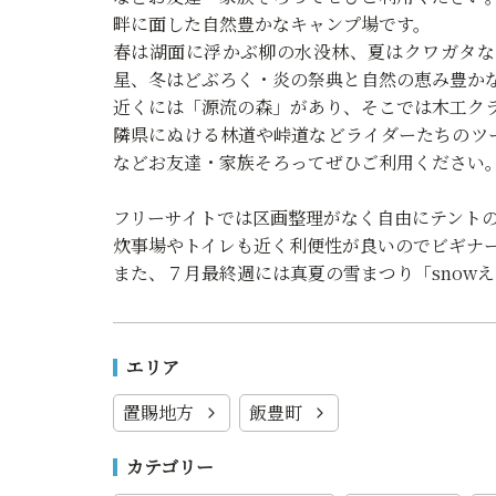
畔に面した自然豊かなキャンプ場です。
春は湖面に浮かぶ柳の水没林、夏はクワガタな
星、冬はどぶろく・炎の祭典と自然の恵み豊か
近くには「源流の森」があり、そこでは木工ク
隣県にぬける林道や峠道などライダーたちのツ
などお友達・家族そろってぜひご利用ください
フリーサイトでは区画整理がなく自由にテント
炊事場やトイレも近く利便性が良いのでビギナ
また、７月最終週には真夏の雪まつり「snow
エリア
置賜地方
飯豊町
カテゴリー