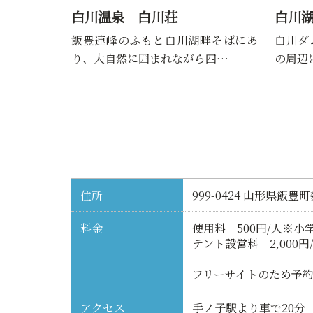
白川温泉 白川荘
白川
飯豊連峰のふもと白川湖畔そばにあ
白川ダ
り、大自然に囲まれながら四…
の周辺
住所
999-0424 山形県飯豊
料金
使用料 500円/人※小
テント設営料 2,000円
フリーサイトのため予
アクセス
手ノ子駅より車で20分