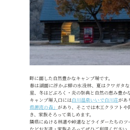
畔に面した自然豊かなキャンプ場です。
春は湖面に浮かぶ柳の水没林、夏はクワガタな
星、冬はどぶろく・炎の祭典と自然の恵み豊か
キャンプ場入口には
白川温泉いいで白川荘
があ
県源流の森」
があり、そこでは木工クラフトや
き、家族そろって楽しめます。
隣県にぬける林道や峠道などライダーたちのツ
などお友達・家族そろってぜひご利用ください