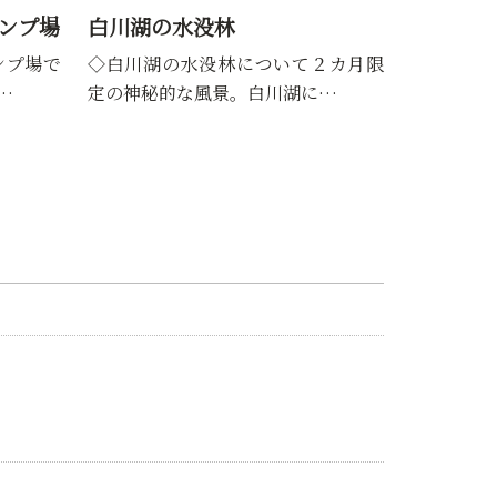
ンプ場
白川湖の水没林
ンプ場で
◇白川湖の水没林について２カ月限
…
定の神秘的な風景。白川湖に…