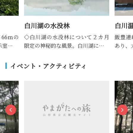
没林
白川温泉 白川荘
水没林について２カ月
飯豊連峰のふもと白川湖畔そ
な風景。白川湖に…
あり、大自然に囲まれながら四
イベント・アクティビティ