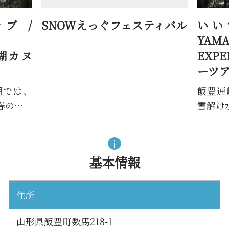
えっぐフェスティバル
いいでカヌークラブ
YAMAGATA
EXPERIENCE（白川
ーツアー）
飯豊連峰の麓にある白川湖
雪解け水で水位が上昇した春
基本情報
住所
山形県飯豊町数馬218-1