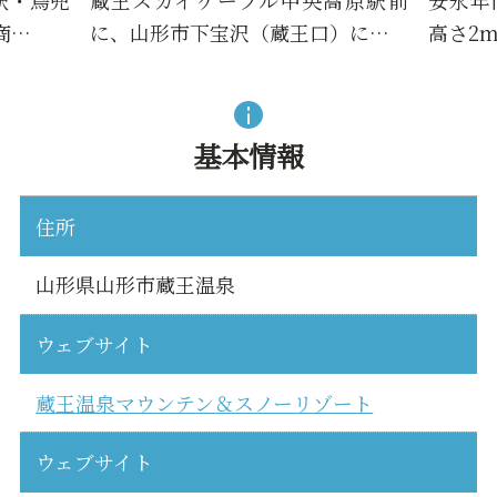
商…
に、山形市下宝沢（蔵王口）に…
高さ2
基本情報
住所
山形県山形市蔵王温泉
ウェブサイト
蔵王温泉マウンテン＆スノーリゾート
ウェブサイト