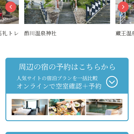
巡礼トレ
酢川温泉神社
蔵王温
周辺の宿の予約はこちらから
人気サイトの宿泊プランを一括比較
オンラインで空室確認＋予約