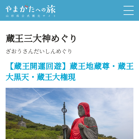
蔵王三大神めぐり
ざおうさんだいしんめぐり
【蔵王開運回遊】蔵王地蔵尊・蔵王
大黒天・蔵王大権現