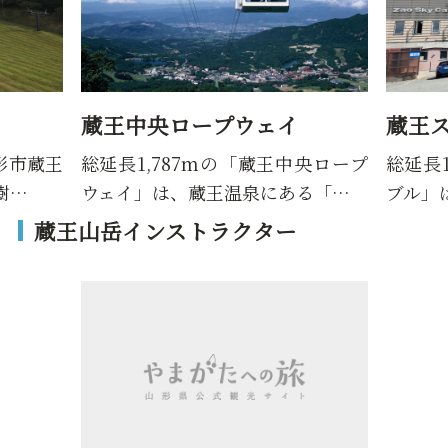
蔵王中央ロープウェイ
蔵王
形市蔵王
総延長1,787mの「蔵王中央ロープ
総延長
樹…
ウェイ」は、蔵王温泉にある「…
ブル」
蔵王山岳インストラクター