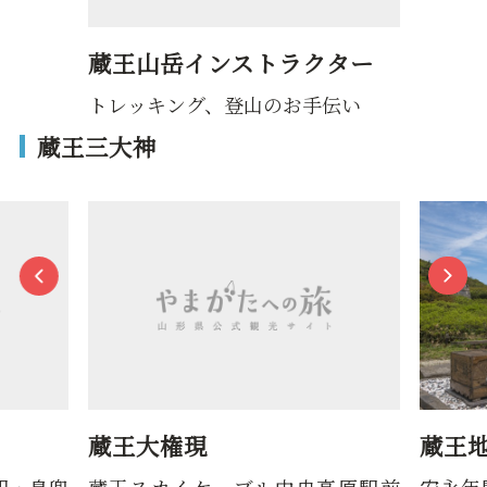
蔵王山岳インストラクター
トレッキング、登山のお手伝い
蔵王三大神
蔵王大権現
蔵王
駅・鳥兜
蔵王スカイケーブル中央高原駅前
安永年