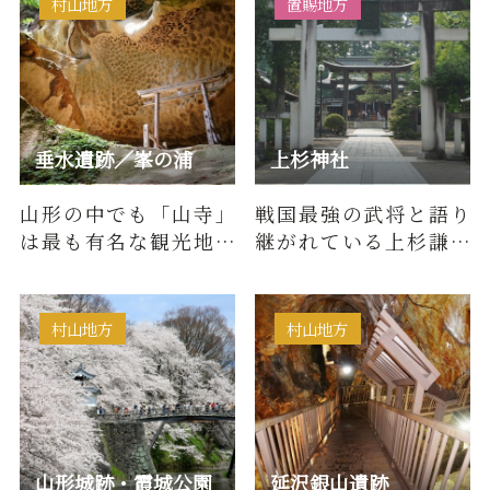
村山地方
置賜地方
垂水遺跡／峯の浦
上杉神社
山形の中でも「山寺」
戦国最強の武将と語り
は最も有名な観光地の
継がれている上杉謙信
ひとつですが、さらに
を祭神として米沢城本
奥地に”裏山寺”と…
丸跡に建立された上杉
神社。上…
村山地方
村山地方
山形城跡・霞城公園
延沢銀山遺跡