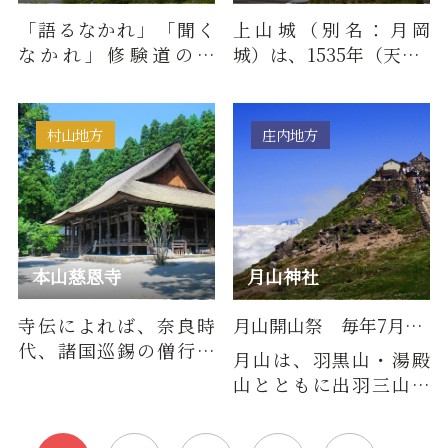
「語るなかれ」「聞く
上山城（別名：月岡
なかれ」修験道の霊
城）は、1535年（天文4
地・湯殿山は、標高
年）に武衛義忠が月
1,504m、月山南西山腹
岡・天神森に築いたと
に連なる な…
伝えられて…
村山地方
庄内地方
本山慈恩寺
月山神社
寺伝によれば、奈良時
月山開山祭 毎年7月1日
代、諸国巡錫の僧行基
月山は、羽黒山・湯殿
がこの地の景勝を聖武
山とともに出羽三山を
帝に奏上、勅命により
なし、修験道の聖地と
バラモン…
して信仰を集めていま