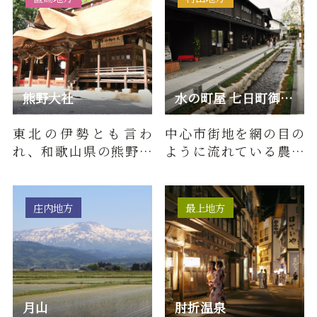
熊野大社
水の町屋 七日町御殿堰
東北の伊勢とも言わ
中心市街地を網の目の
れ、和歌山県の熊野三
ように流れている農業
山、長野県の熊野皇大
用水堰「山形五堰」の
神社とともに日本三熊
一つ「御殿堰」を石積
野の一つに…
み水路に…
庄内地方
最上地方
月山
肘折温泉