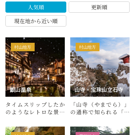
人気順
更新順
現在地から近い順
村山地方
村山地方
銀山温泉
山寺・宝珠山立石寺
タイムスリップしたか
「山寺（やまでら）」
のようなレトロな景色
の通称で知られる「宝
が広がる銀山温泉。銀
珠山立石寺（ほうじゅ
山川の両岸に木造の温
さんりっしゃくじ）」
泉旅館が…
は、貞観…