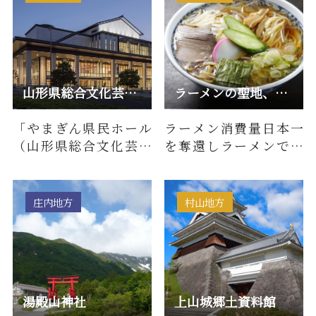
山形県総合文化芸術館
ラーメンの聖地、山形市
「やまぎん県民ホール
ラーメン消費量日本一
（山形県総合文化芸術
を奪還しラーメンでの
館）」がJR山形駅西口
地域活性化を図るべ
に開館しました。東北
く、市内のラーメン店
地方屈指…
主有志の呼…
庄内地方
村山地方
湯殿山神社
上山城郷土資料館