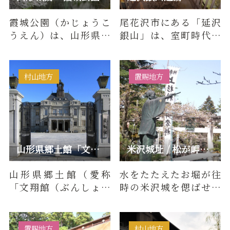
霞城公園（かじょうこ
尾花沢市にある「延沢
うえん）は、山形県山
銀山」は、室町時代か
形市市街地のほぼ中央
ら採掘が行われ、江戸
に位置する都市公園で
時代を代表する銀山の
す。東北…
一つでし…
村山地方
置賜地方
山形県郷土館「文翔館」
米沢城址 / 松が岬公園
山形県郷土館（愛称
水をたたえたお堀が往
「文翔館（ぶんしょう
時の米沢城を偲ばせる
かん）」）は、1916年
松が岬公園。戦国最強
（大正5年）に建てられ
の武将と語り継がれて
た英国近…
いる上杉…
置賜地方
村山地方