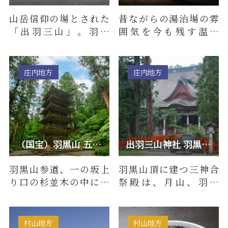
山岳信仰の場とされた
昔ながらの湯治場の雰
「出羽三山」。羽黒
囲気を今も残す温泉
山、月山、湯殿山とい
街。源泉かけ流しの上
う3つの山の総称です。
質な湯、ゆったりした
羽黒山は…
素朴な町並…
庄内地方
庄内地方
（国宝）羽黒山 五重塔 【12年分のご利益！ 令和８年「羽黒山…
出羽三山神社 羽黒山三神合祭殿 【令和8年 羽黒山午年御縁年】
羽黒山参道、一の坂上
羽黒山頂に建つ三神合
り口の杉並木の中にあ
祭殿は、月山、羽黒
り、東北北地方では最
山、湯殿山の三神を祀
古の塔といわれ、平将
っています。月山は死後
門の創建…
の安楽を…
村山地方
村山地方