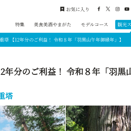
お気に入り
特集
美食美酒やまがた
モデルコース
観光
重塔 【12年分のご利益！ 令和８年「羽黒山午年御縁年」】
12年分のご利益！ 令和８年「羽
重塔