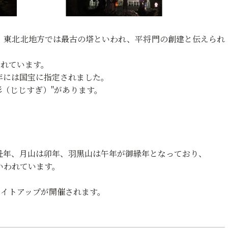
、東北北地方では最古の塔といわれ、平将門の創建と伝えられ
われています。
1年には国宝に指定されました。
爺杉（じじすぎ）"があります。
丑年、月山は卯年、羽黒山は午年が御縁年となっており、
いわれています。
」ライトアップが開催されます。