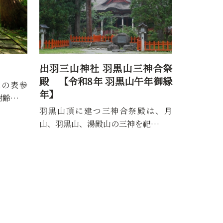
出羽三山神社 羽黒山三神合祭
殿 【令和8年 羽黒山午年御縁
mの表参
年】
樹齢…
羽黒山頂に建つ三神合祭殿は、月
山、羽黒山、湯殿山の三神を祀…