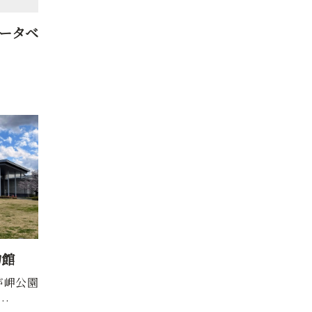
ータベ
物館
が岬公園
…