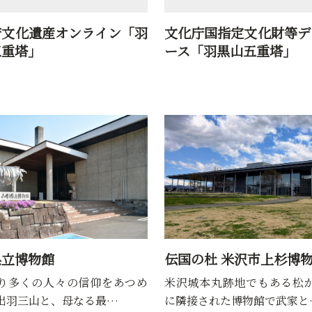
庁文化遺産オンライン「羽
文化庁国指定文化財等デ
五重塔」
ース「羽黒山五重塔」
県立博物館
伝国の杜 米沢市上杉博
多くの人々の信仰をあつめ
米沢城本丸跡地でもある松
出羽三山と、母なる最…
に隣接された博物館で武家と