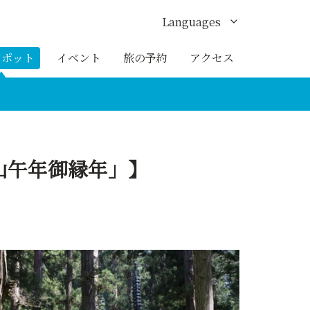
Languages
English
スポット
イベント
旅の予約
アクセス
한국어
繁体中文
簡体中文
黒山午年御縁年」】
ภาษาไทย