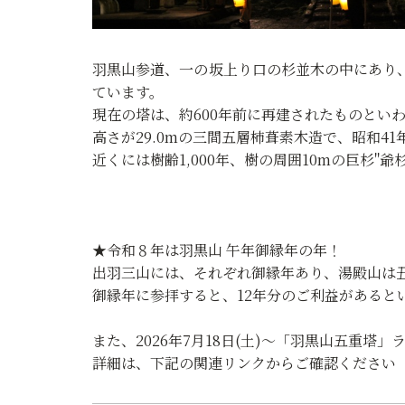
羽黒山参道、一の坂上り口の杉並木の中にあり
ています。
現在の塔は、約600年前に再建されたものとい
高さが29.0mの三間五層柿葺素木造で、昭和4
近くには樹齢1,000年、樹の周囲10mの巨杉"
★令和８年は羽黒山 午年御縁年の年！
出羽三山には、それぞれ御縁年あり、湯殿山は
御縁年に参拝すると、12年分のご利益があると
また、2026年7月18日(土)～「羽黒山五重塔
詳細は、下記の関連リンクからご確認ください