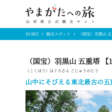
HOME
観光スポット
（国宝）羽黒山 五
（国宝）羽黒山 五重塔 【
（こくほう）はぐろさん ごじゅうのとう
山中にそびえる東北最古の五