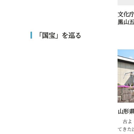
文化
黒山
「国宝」を巡る
山形
古より
てきた