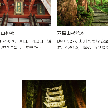
三山神社
羽黒山杉並木
頂にあり、月山、羽黒山、湯
随神門から山頂まで約2k
三神を合祭し、年中の…
道、石段は2,446段、両側に