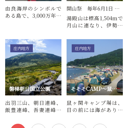
由良海岸のシンボルで
開山祭 毎年6月1日 ／ 閉山祭 毎年11月1日
ある島で、3,000万年前
湯殿山は標高1,504mで
の火山性噴火によって
月山に連なり、伊勢・
できたといわれていま
熊野と並ぶ三大霊場の
す。高…
ひとつです。その北側中
腹、梵…
庄内地方
庄内地方
磐梯朝日国立公園
そそそCAMP～鼠ヶ関キャンプ場
出羽三山、朝日連峰、
鼠ヶ関キャンプ場は、
飯豊連峰、吾妻連峰、
目の前には海があり、
磐梯山、猪苗代湖まで
磯遊びや磯釣りなども
の広大な範囲に及ぶ国
楽しめます。近くにはマ