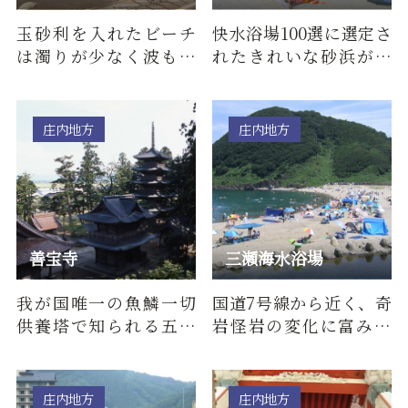
玉砂利を入れたビーチ
快水浴場100選に選定さ
は濁りが少なく波も穏
れたきれいな砂浜が続
やかです。環境省より
き、また、白山島と夕陽
「快水浴場百選」にも
のコントラストが美し
選定され…
い風…
庄内地方
庄内地方
善宝寺
三瀬海水浴場
我が国唯一の魚鱗一切
国道7号線から近く、奇
供養塔で知られる五重
岩怪岩の変化に富み、
塔があり、漁業関係に
岩でできた自然の飛び
信仰厚い。姿を顕した
込み台もある海水浴場
二龍神（…
です。…
庄内地方
庄内地方