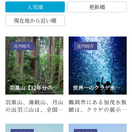
人気順
更新順
現在地から近い順
庄内地方
庄内地方
羽黒山【12年分のご利益！令和8年「羽黒山午年御縁年」】
世界一のクラゲ水族館！東北エプソンアクアリウムかもすい
羽黒山、湯殿山、月山
鶴岡市にある加茂水族
の出羽三山は、全国有
館は、クラゲの展示種
数の修験の山として知
類数世界一の水族館。
られています。その中で
2026年4月にリニューア
羽黒山…
ルオー…