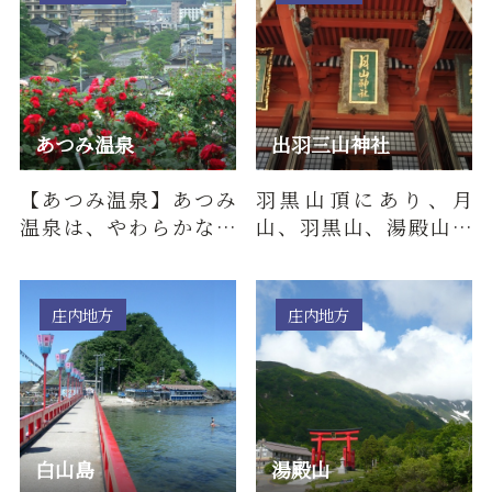
あつみ温泉
出羽三山神社
【あつみ温泉】あつみ
羽黒山頂にあり、月
温泉は、やわらかな湯
山、羽黒山、湯殿山の
と清流の音が心地良い
三神を合祭し、年中の
風情ある温泉地。良質
行事はここで三神社同
の温泉と…
時に行われ…
庄内地方
庄内地方
白山島
湯殿山