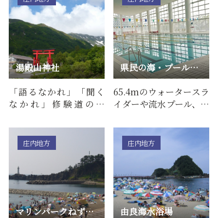
湯殿山神社
県民の海・プール スパール
「語るなかれ」「聞く
65.4mのウォータースラ
なかれ」修験道の霊
イダーや流水プール、リ
地・湯殿山は、標高
ラクゼーションプール
1,504m、月山南西山腹
などがあり、屋内プー
に連なる な…
ルな…
庄内地方
庄内地方
マリンパークねずがせき海水浴場
由良海水浴場