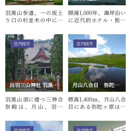
羽黒山参道、一の坂上
開湯1,000年、海岸沿い
り口の杉並木の中にあ
に近代的ホテル・旅館
り、東北北地方では最
が建ち並ぶ温泉リゾー
古の塔といわれ、平将
ト。目の前に広がる約1
門の創建…
ｋｍの…
庄内地方
庄内地方
出羽三山神社 羽黒山三神合祭殿 【令和8年 羽黒山午年御縁年】
月山八合目 弥陀ヶ原
羽黒山頂に建つ三神合
標高1,400ｍ、月山八合
祭殿は、月山、羽黒
目にある弥陀ヶ原は、
山、湯殿山の三神を祀
数多くの高山植物を観
っています。月山は死後
賞できる人気のスポッ
の安楽を…
ト。ニ…
庄内地方
庄内地方