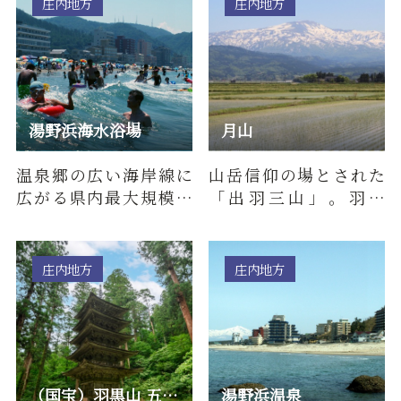
庄内地方
庄内地方
湯野浜海水浴場
月山
温泉郷の広い海岸線に
山岳信仰の場とされた
広がる県内最大規模の
「出羽三山」。羽黒
海水浴場。広くてきれ
山、月山、湯殿山とい
いな浜辺、そして遠浅
う3つの山の総称です。
の海には…
羽黒山は…
庄内地方
庄内地方
（国宝）羽黒山 五重塔 【12年分のご利益！ 令和８年「羽黒山…
湯野浜温泉