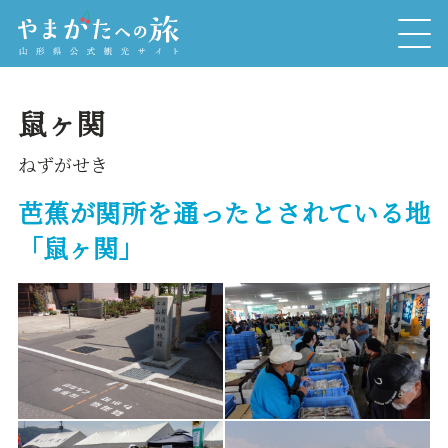
鼠ヶ関
ねずがせき
芭蕉が関所を通ったとされている地
「鼠ヶ関」