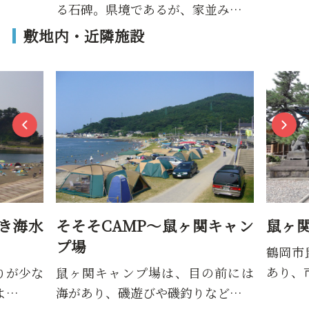
る石碑。県境であるが、家並み…
敷地内・近隣施設
き海水
そそそCAMP～鼠ヶ関キャン
鼠ヶ
プ場
鶴岡市
あり、
りが少な
鼠ヶ関キャンプ場は、目の前には
よ…
海があり、磯遊びや磯釣りなど…