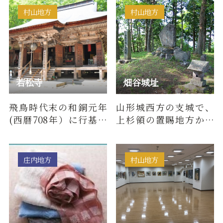
代に至る…
村山地方
村山地方
若松寺
畑谷城址
飛鳥時代末の和銅元年
山形城西方の支城で、
(西暦708年）に行基菩
上杉領の置賜地方から
薩が開山した霊場。 そ
山形に抜ける狐越街道
の後、平安時代、慈覚
沿いにある山城です。慶
大師(円…
長5年…
庄内地方
村山地方