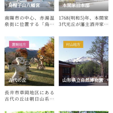
烏帽子山八幡宮
本間家旧本邸
南陽市の中心、赤湯温
1768(明和5)年、本間家
泉街に位置する「烏帽
3代光丘が藩主酒井家の
子山八幡宮」表参道正
ため、幕府巡見使用宿舎
面には、石造りの大鳥
として建造した、旗本
居がそび…
二千…
置賜地方
村山地方
古代の丘
山形県立自然博物園
長井市草岡地区にある
古代の丘は朝日山系の
麓に位置し、周辺では
旧石器時代から戦国時