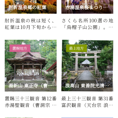
肘折温泉郷の紅葉
赤湯温泉桜まつり ライトアップ
肘折温泉の秋は短く、
さくら名所100選の地
紅葉は10月下旬から11
「烏帽子山公園」。約
月上旬に見頃を迎えま
千本の桜が咲き誇るこ
す。温泉郷全体が真っ赤
とから「烏帽子山千本
に紅葉…
桜」とよ…
置賜地方
最上地方
湯新山 東正寺（曹洞宗）/ 置賜三十三観音 第12番 赤湯聖観音
浪高山 東善院光清寺（天台宗）/ 最上三十三観音 第31番 富沢…
置賜三十三観音 第12番
最上三十三観音 第31番
赤湯聖観音（曹洞宗 湯
富沢観音（天台宗 浪高
新山 東正寺）について
山 東善院光清寺）につ