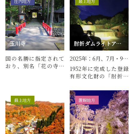
庄内地方
最上地方
玉川寺
肘折ダムライトアップ
国の名勝に指定されて
2025年：6月、7月・9月・10月の第1・第3土曜日 19：00～20：30
おり、別名「花の寺」
1952年に完成した登録
とも呼ばれ、羽黒山中
有形文化財の「肘折ダ
興の祖、天宥別当の造
ム（肘折砂防堰堤）」
った名園…
が柔らかな灯りでライ
トアップ…
最上地方
置賜地方