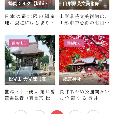
鶴岡シルク【kibiso】
山形県芸文美術館
日本の最北限の絹産
山形県芸文美術館は、
地。蚕種にはじまり絹
山形市中心街の七日町
織物の製品化まで一貫
の「ａｚ七日町」２階
した工程がこの地に集
にあり、山形の芸術文
約されてい…
化作品の…
置賜地方
置賜地方
松光山 大光院（真言宗）/ 置賜三十三観音 第14番 置霊観音
總宮神社
置賜三十三観音 第14番
長井あやめ公園向かい
置霊観音（真言宗 松光
に位置する長井一の
山 大光院）について■
宮。祭神は日本武尊
百物語（由来・歴史）
命、大己貴命、天児屋