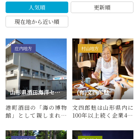
人気順
更新順
現在地から近い順
庄内地方
村山地方
山形県酒田海洋センター
(有)文四郎麩
港町酒田の「海の博物
文四郎麸は山形県内に
館」として親しまれて
100年以上続く企業400
いる施設です。館内に
社の１つに数えられる
は、海運・税関・航
麸一筋の老舗です。山形
海・船舶・…
県の名…