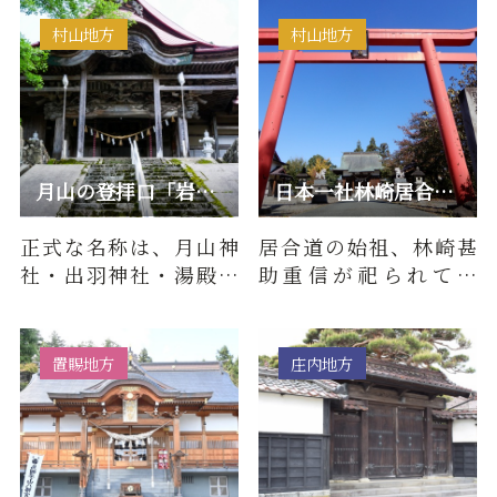
■百物語（由来・歴
いて■百物語（由来・
史）本…
歴史…
村山地方
村山地方
月山の登拝口「岩根沢三山神社」
日本一社林崎居合神社
正式な名称は、月山神
居合道の始祖、林崎甚
社・出羽神社・湯殿山
助重信が祀られてお
神社摂社・月山 出羽 湯
り、居合道発祥の地と
殿山三神社（旧日月寺
して全国で唯一の「居
本堂）…
合神社」で…
置賜地方
庄内地方