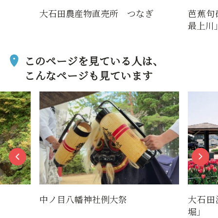
大石田農産物直売所 つなぎ
芭蕉句
最上川
このページを見ている人は、
こんなページも見ています
中ノ目八幡神社例大祭
大石田
堀」