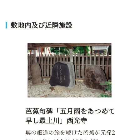
敷地内及び近隣施設
芭蕉句碑「五月雨をあつめて
早し最上川」西光寺
奥の細道の旅を続けた芭蕉が元禄2