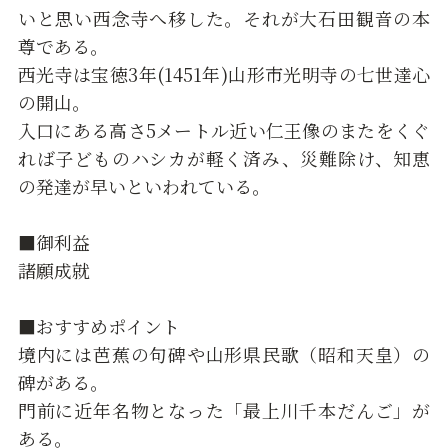
いと思い西念寺へ移した。それが大石田観音の本
尊である。
西光寺は宝徳3年(1451年)山形市光明寺の七世達心
の開山。
入口にある高さ5メートル近い仁王像のまたをくぐ
れば子どものハシカが軽く済み、災難除け、知恵
の発達が早いといわれている。
■御利益
諸願成就
■おすすめポイント
境内には芭蕉の句碑や山形県民歌（昭和天皇）の
碑がある。
門前に近年名物となった「最上川千本だんご」が
ある。