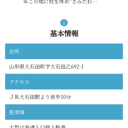
年この地に杖を休め“さみだれ…
基本情報
住所
山形県大石田町字大石田乙692-1
アクセス
ＪＲ大石田駅より徒歩10分
駐車場
大型は参道入口路上駐車、